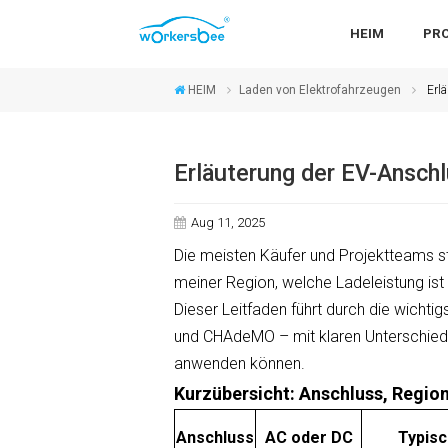
HEIM
PR
HEIM
Laden von Elektrofahrzeugen
Erlä
Erläuterung der EV-Ansch
Aug 11, 2025
Die meisten Käufer und Projektteams st
meiner Region, welche Ladeleistung ist 
Dieser Leitfaden führt durch die wichti
und CHAdeMO – mit klaren Unterschiede
anwenden können.
Kurzübersicht: Anschluss, Regio
Anschluss
AC oder DC
Typisc