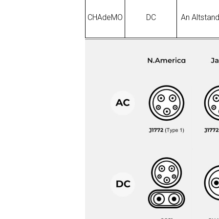
CHAdeMO
DC
An Altstan