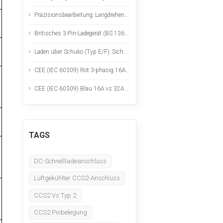
Nederlands
Präzisionsbearbeitung: Langdrehen, CNC-Fräsen, Werkstoffprüfung und -analyse
عربي
Britisches 3-Pin-Ladegerät (BS 1363): Eine praktische Sicherheitscheckliste für tragbare Ladegeräte für Elektrofahrzeuge
Laden über Schuko (Typ E/F): Sichere Verwendung für tragbare Ladegeräte für Elektrofahrzeuge
Tiếng Việt
CEE (IEC 60309) Rot 3-phasig 16A vs 32A für tragbares Laden von Elektrofahrzeugen
한국어
CEE (IEC 60309) Blau 16A vs 32A für tragbares Laden von Elektrofahrzeugen
Türk
TAGS
DC-Schnellladeanschluss
Luftgekühlter CCS2-Anschluss
CCS2 Vs Typ 2
CCS2 Pinbelegung