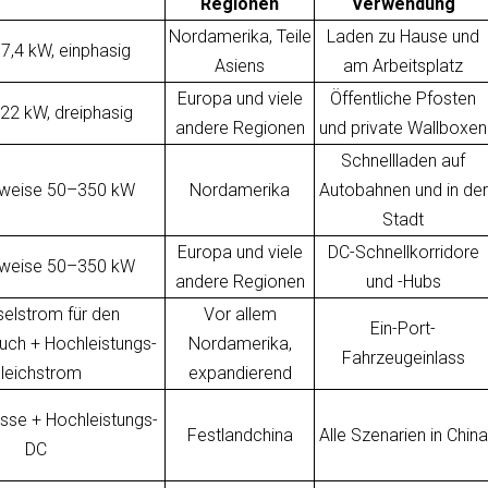
Regionen
Verwendung
Nordamerika, Teile
Laden zu Hause und
~7,4 kW, einphasig
Asiens
am Arbeitsplatz
Europa und viele
Öffentliche Pfosten
~22 kW, dreiphasig
andere Regionen
und private Wallboxen
Schnellladen auf
rweise 50–350 kW
Nordamerika
Autobahnen und in der
Stadt
Europa und viele
DC-Schnellkorridore
rweise 50–350 kW
andere Regionen
und -Hubs
elstrom für den
Vor allem
Ein-Port-
ch + Hochleistungs-
Nordamerika,
Fahrzeugeinlass
leichstrom
expandierend
sse + Hochleistungs-
Festlandchina
Alle Szenarien in China
DC