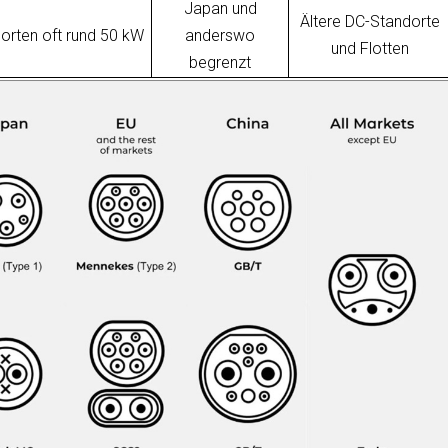
Japan und
Ältere DC-Standorte
dorten oft rund 50 kW
anderswo
und Flotten
begrenzt