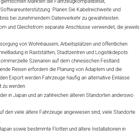
in gemischten Märkten die Fahrzeugkompatibilität,
d Softwareunterstützung. Planen Sie Kabelreichweite und
ebnis bei zunehmendem Datenverkehr zu gewährleisten.
rom und Gleichstrom separate Anschlüsse verwendet, die jeweils
.
rsorgung von Wohnhäusern, Arbeitsplätzen und öffentlichen
hnellladung in Raststätten, Stadtzentren und Logistikdepots.
 kommerzielle Szenarien auf dem chinesischen Festland.
tende Reisen erfordern die Planung von Adaptern und die
r den Export werden Fahrzeuge häufig an alternative Einlässe
t zu werden.
, der in Japan und an zahlreichen älteren Standorten anderswo
uf den viele ältere Fahrzeuge angewiesen sind; viele Standorte
.
pan sowie bestimmte Flotten und ältere Installationen in