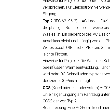
Hinweise für Projekte: Überprüfen Sie 
versprechen. Für Gleichstrom verwend
Eingang.
Typ 2
(IEC 62196-2) – AC-Laden. Fazit:
dreiphasigen Betrieb; üblicherweise bi
Was es ist: Ein siebenpoliges AC-Design
Anschluss bleibt unabhängig von der P
Wo es passt: Öffentliche Pfosten, Gem
leichte Flotten.
Hinweise für Projekte: Die Wahl des Kab
beeinflussen Wärmeentwicklung, Handh
wird beim DC-Schnellladen typischerwe
dedizierte DC-Pins hinzufügt.
CCS
(Kombiniertes Ladesystem) – CCS1 
Ein einziger Eingang am Fahrzeug unter
CCS2 der von Typ 2.
Beschreibung: Eine AC-Form kombiniert 