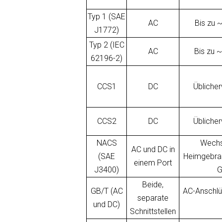
Typ 1 (SAE
AC
Bis zu 
J1772)
Typ 2 (IEC
AC
Bis zu 
62196-2)
CCS1
DC
Übliche
CCS2
DC
Übliche
NACS
Wechs
AC und DC in
(SAE
Heimgebrau
einem Port
J3400)
G
Beide,
GB/T (AC
AC-Anschlü
separate
und DC)
Schnittstellen