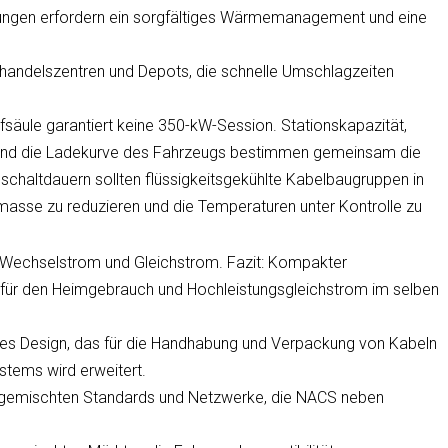
ungen erfordern ein sorgfältiges Wärmemanagement und eine
lhandelszentren und Depots, die schnelle Umschlagzeiten
fsäule garantiert keine 350-kW-Session. Stationskapazität,
und die Ladekurve des Fahrzeugs bestimmen gemeinsam die
nschaltdauern sollten flüssigkeitsgekühlte Kabelbaugruppen in
masse zu reduzieren und die Temperaturen unter Kontrolle zu
 Wechselstrom und Gleichstrom. Fazit: Kompakter
für den Heimgebrauch und Hochleistungsgleichstrom im selben
hes Design, das für die Handhabung und Verpackung von Kabeln
stems wird erweitert.
t gemischten Standards und Netzwerke, die NACS neben