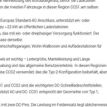
die Nennleistung des Bordladegeräts, bevor Sie Ladezeiten
en die meisten Fahrzeuge in dieser Region CCS1 am selben
 Europas Standard-AC-Anschluss, unterstützt ein- oder
s zu ~22 kW an öffentlichen Ladestationen.
, das mit ein- oder dreiphasiger Versorgung funktioniert. Der
hase derselbe.
einschaftsgaragen, Wohn-Wallboxen und Aufladestationen für
els ist wichtig – Leitergröße, Mantelleistung und Länge
abung und das allgemeine Benutzererlebnis. In diesen Regionen
ise CCS2 verwendet, das die Typ-2-Konfiguration beibehält, abe
und CCS2 sind die wichtigsten DC-Schnellladeschnittstellen.
stützt AC und DC: CCS1 entspricht der Geometrie von Typ 1,
mit zwei DC-Pins. Die Leistung im Feldeinsatz liegt üblicherweis