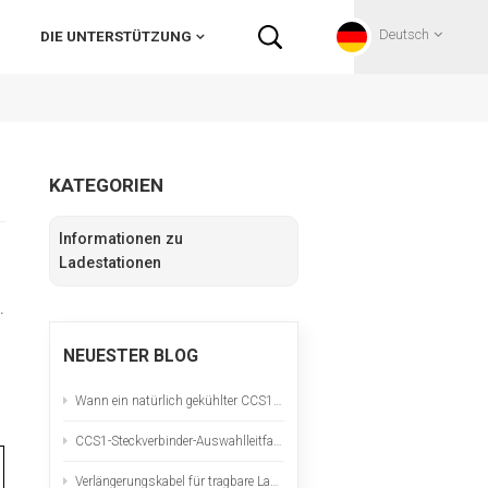
Deutsch
DIE UNTERSTÜTZUNG
English
KATEGORIEN
Français
Informationen zu
Deutsch
Ladestationen
.
Русский
NEUESTER BLOG
Italiano
Wann ein natürlich gekühlter CCS1-Anschluss die richtige Wahl ist
español
CCS1-Steckverbinder-Auswahlleitfaden für nordamerikanische DC-Schnellladeprojekte
Português
Verlängerungskabel für tragbare Ladestationen für Elektrofahrzeuge: Sicherheitscheckliste und Hitzetest