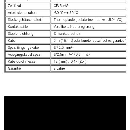
Zertifikat
CE/RoHS
Arbeitstemperatur
-30 °C ~+ 50 °C
Steckergehäusematerial
Thermoplaste (Isolatorbrennbarkeit UL94 VO)
Kontaktstifte
Versilberte Kupferlegierung
Stopfendichtung
Silikonkautschuk
Kabel
5 m (16,4 ft) oder kundenspezifisches gerades TP
Spez. Eingangskabel
3 * 2,5 mm²
Ausgangskabel spez
3*2,5mm²+1*0,5mm2²
Kabeldurchmesser
12 (mm) / 0,47 (Zoll)
Garantie
2 Jahre