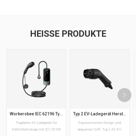
HEISSE PRODUKTE
Workersbee IEC 62196 Typ 2 Tragbares EV-Ladegerät mit einstellbarem Strom
Typ 2 EV-Ladegerät Hersteller von AC-EV-Steckern nach europäischem Standard
Tragbares AC-Ladegerät für
Ergonomisches Design und
Elektrofahrzeuge mit IEC 62196
bequemer Griff, Typ 2 AC-EV-