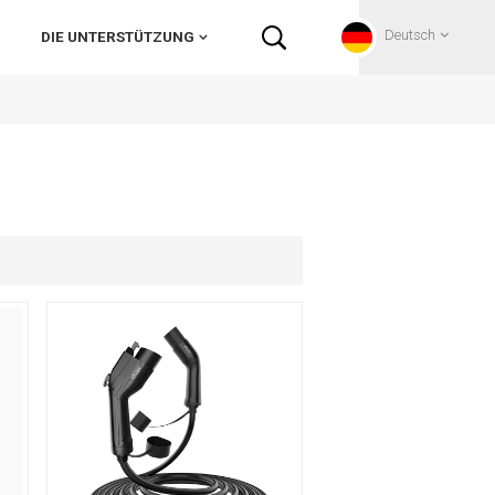
Deutsch
DIE UNTERSTÜTZUNG
English
Français
Deutsch
Русский
Italiano
español
Português