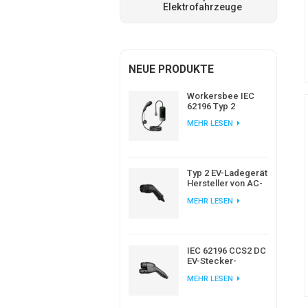
Elektrofahrzeuge
NEUE PRODUKTE
Workersbee IEC
62196 Typ 2
Tragbares EV-
MEHR LESEN
Ladegerät mit
einstellbarem
Strom
Typ 2 EV-Ladegerät
Hersteller von AC-
EV-Steckern nach
MEHR LESEN
europäischem
Standard
IEC 62196 CCS2 DC
EV-Stecker-
Ladegerät für EV-
MEHR LESEN
Ladestation