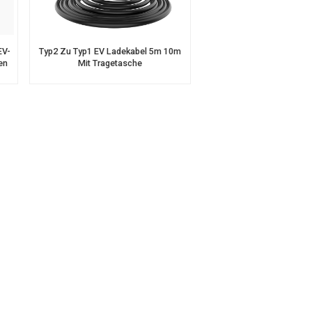
Nederlands
عربي
EV-
Typ2 Zu Typ1 EV Ladekabel 5m 10m
en
Mit Tragetasche
Tiếng Việt
한국어
Türk