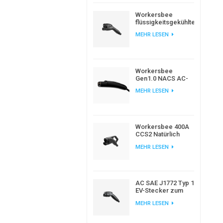
Workersbee
flüssigkeitsgekühlter
CCS2-
MEHR LESEN
Gleichstromstecker
für
Hochleistungsladung
von
Elektrofahrzeugen
Workersbee
Gen1.0 NACS AC-
Ladestecker für
MEHR LESEN
das Laden von
Elektrofahrzeugen
zu Hause und am
Arbeitsplatz
Workersbee 400A
CCS2 Natürlich
gekühlter DC-
MEHR LESEN
Anschluss für
Schnellladung
AC SAE J1772 Typ 1
EV-Stecker zum
Laden von
MEHR LESEN
Elektroautos