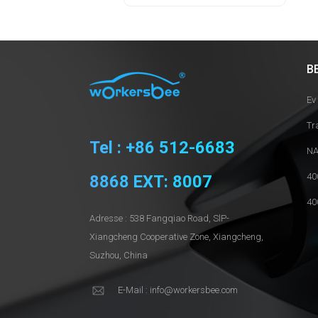
B
Ev
Tr
Tel : +86 512-6683
NA
40
8868 EXT: 8007
40
Adresse : 538 Fangqiao Road, SlP-
Xiangcheng Cooperative Zone, Xiangcheng,
Suzhou, China
E-Mail : info@workersbee.com