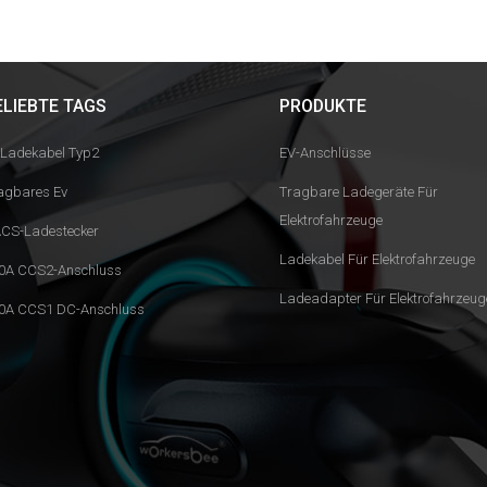
ELIEBTE TAGS
PRODUKTE
 Ladekabel Typ2
EV-Anschlüsse
agbares Ev
Tragbare Ladegeräte Für
Elektrofahrzeuge
CS-Ladestecker
Ladekabel Für Elektrofahrzeuge
0A CCS2-Anschluss
Ladeadapter Für Elektrofahrzeug
0A CCS1 DC-Anschluss