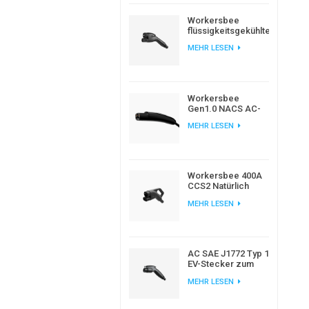
Workersbee
flüssigkeitsgekühlter
CCS2-
MEHR LESEN
Gleichstromstecker
für
Hochleistungsladung
von
Elektrofahrzeugen
Workersbee
Gen1.0 NACS AC-
Ladestecker für
MEHR LESEN
das Laden von
Elektrofahrzeugen
zu Hause und am
Arbeitsplatz
Workersbee 400A
CCS2 Natürlich
gekühlter DC-
MEHR LESEN
Anschluss für
Schnellladung
AC SAE J1772 Typ 1
EV-Stecker zum
Laden von
MEHR LESEN
Elektroautos