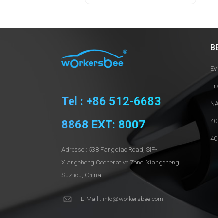
B
Ev
Tr
Tel : +86 512-6683
NA
40
8868 EXT: 8007
40
Adresse : 538 Fangqiao Road, SlP-
Xiangcheng Cooperative Zone, Xiangcheng,
Suzhou, China
E-Mail : info@workersbee.com