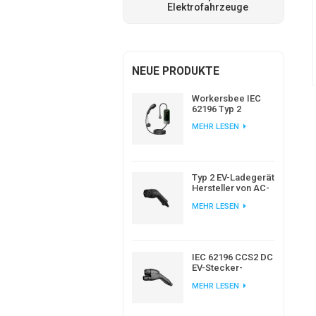
Elektrofahrzeuge
NEUE PRODUKTE
Workersbee IEC
62196 Typ 2
Tragbares EV-
MEHR LESEN
Ladegerät mit
einstellbarem
Strom
Typ 2 EV-Ladegerät
Hersteller von AC-
EV-Steckern nach
MEHR LESEN
europäischem
Standard
IEC 62196 CCS2 DC
EV-Stecker-
Ladegerät für EV-
MEHR LESEN
Ladestation