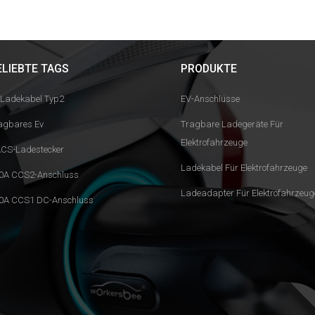
ELIEBTE TAGS
PRODUKTE
 Ladekabel Typ2
EV-Anschlüsse
agbares Ev
Tragbare Ladegeräte Für
Elektrofahrzeuge
CS-Ladestecker
Ladekabel Für Elektrofahrzeuge
0A CCS2-Anschluss
Ladeadapter Für Elektrofahrzeug
0A CCS1 DC-Anschluss