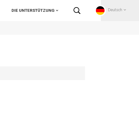
Deutsch
DIE UNTERSTÜTZUNG
English
Français
Deutsch
Русский
Italiano
español
Português