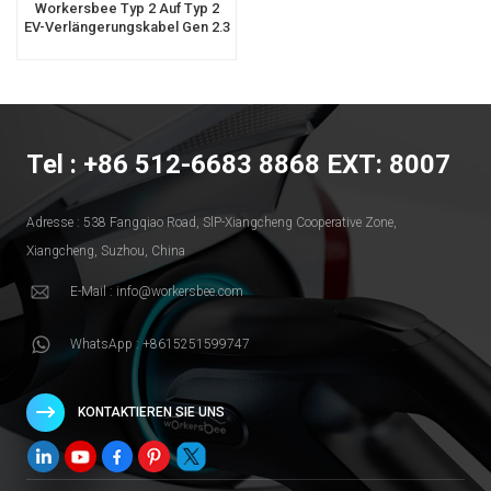
Workersbee Typ 2 Auf Typ 2
EV-Verlängerungskabel Gen 2.3
Für Öffentliches Laden
Tel : +86 512-6683 8868 EXT: 8007
Adresse : 538 Fangqiao Road, SlP-Xiangcheng Cooperative Zone,
Xiangcheng, Suzhou, China
E-Mail : info@workersbee.com
WhatsApp : +8615251599747
KONTAKTIEREN SIE UNS