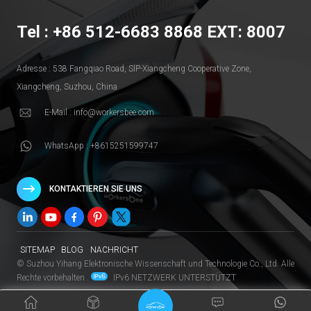
Tel : +86 512-6683 8868 EXT: 8007
Adresse : 538 Fangqiao Road, SlP-Xiangcheng Cooperative Zone,
Xiangcheng, Suzhou, China
E-Mail : info@workersbee.com
WhatsApp : +8615251599747
KONTAKTIEREN SIE UNS
SITEMAP
BLOG
NACHRICHT
© Suzhou Yihang Elektronische Wissenschaft und Technologie Co., Ltd. Alle
Rechte vorbehalten .
IPv6 NETZWERK UNTERSTÜTZT