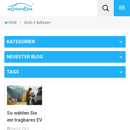
HEIM
Stufe 2 Aufladen
KATEGORIEN
NEUESTER BLOG
TAGS
So wählen Sie
ein tragbares EV
-Ladegerät: Ihre
Feb 20, 2025