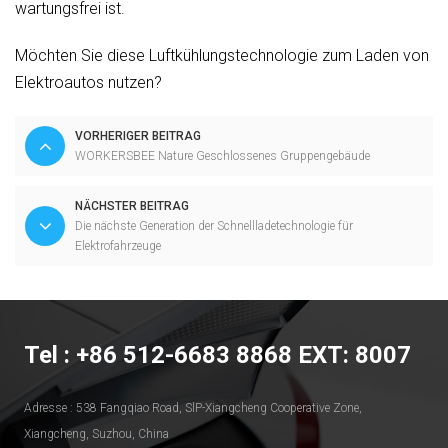
wartungsfrei ist.
Möchten Sie diese Luftkühlungstechnologie zum Laden von
Elektroautos nutzen?
VORHERIGER BEITRAG
WORKERSBEE Nature Geschlossenes Gruppengebäude
NÄCHSTER BEITRAG
Die nächste Generation der Schnellladetechnologie für
Elektrofahrzeuge
Tel : +86 512-6683 8868 EXT: 8007
Adresse : 538 Fangqiao Road, SlP-Xiangcheng Cooperative Zone,
Xiangcheng, Suzhou, China