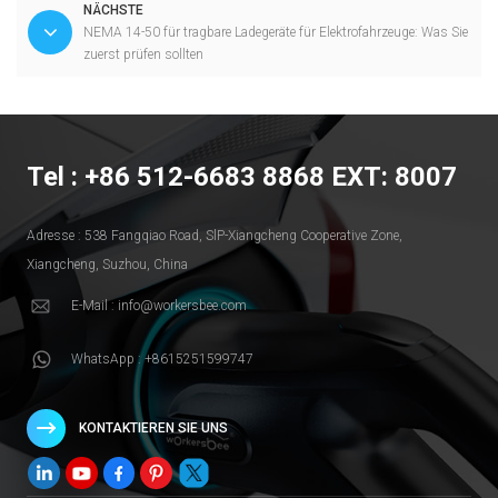
NÄCHSTE
NEMA 14-50 für tragbare Ladegeräte für Elektrofahrzeuge: Was Sie
zuerst prüfen sollten
Tel : +86 512-6683 8868 EXT: 8007
Adresse : 538 Fangqiao Road, SlP-Xiangcheng Cooperative Zone,
Xiangcheng, Suzhou, China
E-Mail : info@workersbee.com
WhatsApp : +8615251599747
KONTAKTIEREN SIE UNS