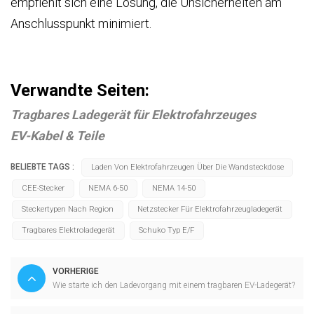
empfiehlt sich eine Lösung, die Unsicherheiten am
Anschlusspunkt minimiert.
Verwandte Seiten:
Tragbares Ladegerät für Elektrofahrzeuge
s
EV-Kabel & Teile
BELIEBTE TAGS :
Laden Von Elektrofahrzeugen Über Die Wandsteckdose
CEE-Stecker
NEMA 6-50
NEMA 14-50
Steckertypen Nach Region
Netzstecker Für Elektrofahrzeugladegerät
Tragbares Elektroladegerät
Schuko Typ E/F
VORHERIGE
Wie starte ich den Ladevorgang mit einem tragbaren EV-Ladegerät?