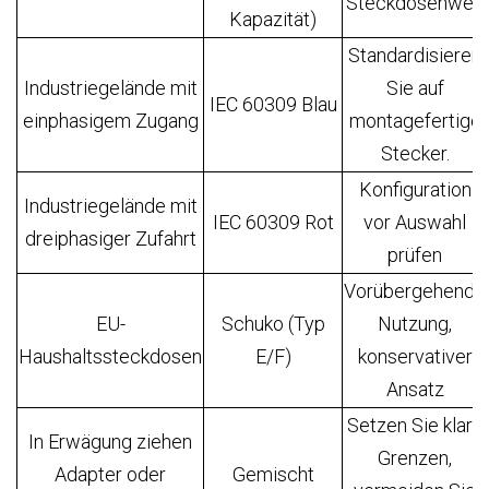
Steckdosenweg
Kapazität)
Standardisieren
Industriegelände mit
Sie auf
IEC 60309 Blau
einphasigem Zugang
montagefertige
Stecker.
Konfiguration
Industriegelände mit
IEC 60309 Rot
vor Auswahl
dreiphasiger Zufahrt
prüfen
Vorübergehende
EU-
Schuko (Typ
Nutzung,
Haushaltssteckdosen
E/F)
konservativer
Ansatz
Setzen Sie klare
In Erwägung ziehen
Grenzen,
Adapter oder
Gemischt