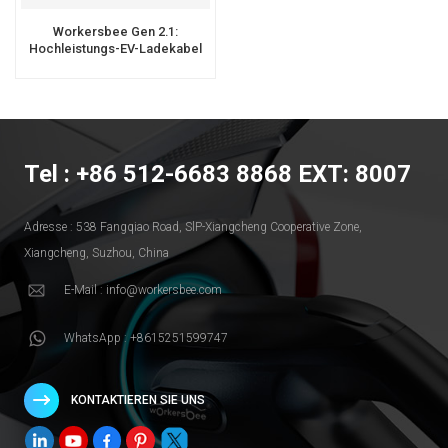
Workersbee Gen 2.1:
Hochleistungs-EV-Ladekabel
Vom Typ 2 Auf Typ 2 Für
Öffentliches Laden
Tel : +86 512-6683 8868 EXT: 8007
Adresse : 538 Fangqiao Road, SlP-Xiangcheng Cooperative Zone,
Xiangcheng, Suzhou, China
E-Mail : info@workersbee.com
WhatsApp : +8615251599747
KONTAKTIEREN SIE UNS