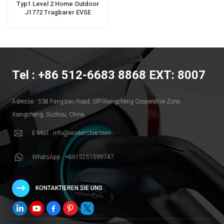
Typ1 Level 2 Home Outdoor
J1772 Tragbarer EVSE
Tel : +86 512-6683 8868 EXT: 8007
Adresse : 538 Fangqiao Road, SlP-Xiangcheng Cooperative Zone,
Xiangcheng, Suzhou, China
E-Mail : info@workersbee.com
WhatsApp : +8615251599747
KONTAKTIEREN SIE UNS