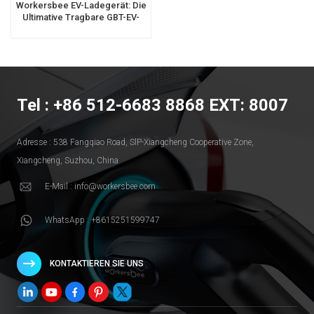
Workersbee EV-Ladegerät: Die
Ultimative Tragbare GBT-EV-
Ladelösung
Tel : +86 512-6683 8868 EXT: 8007
Adresse : 538 Fangqiao Road, SlP-Xiangcheng Cooperative Zone,
Xiangcheng, Suzhou, China
E-Mail : info@workersbee.com
WhatsApp : +8615251599747
KONTAKTIEREN SIE UNS