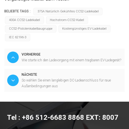
BELIEBTE TAGS :
375A Natürlich Gekühltes CCS2-Ladekabel
400A CCS2-Ladekabel
Hochstrom-CCS2-Kabel
CCS2-Pistolenkabelbaugruppe
Kostengünstiges EV-Ladekabel
IEC 62196-3
VORHERIGE
Wie starte ich den Ladevorgang mit einem tragbaren EV-Ladegerät?
NÄCHSTE
So wählen Sie einen langlebigen DC-Ladeanschluss für raue
Außenbedingungen aus
Tel : +86 512-6683 8868 EXT: 8007