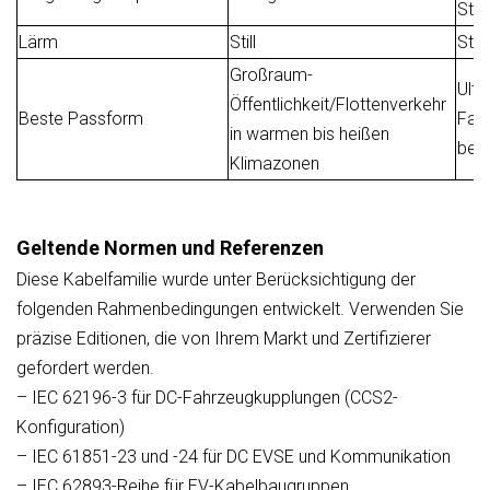
Str
Lärm
Still
Still
Großraum-
Ultr
Öffentlichkeit/Flottenverkehr
Beste Passform
Fahr
in warmen bis heißen
bela
Klimazonen
Geltende Normen und Referenzen
Diese Kabelfamilie wurde unter Berücksichtigung der
folgenden Rahmenbedingungen entwickelt. Verwenden Sie
präzise Editionen, die von Ihrem Markt und Zertifizierer
gefordert werden.
– IEC 62196-3 für DC-Fahrzeugkupplungen (CCS2-
Konfiguration)
– IEC 61851-23 und -24 für DC EVSE und Kommunikation
– IEC 62893-Reihe für EV-Kabelbaugruppen