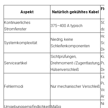
Flü
Aspekt
Natürlich gekühltes Kabel
Kontinuierliches
500
375–400 A typisch
Stromfenster
daue
Hoc
Niedrig; keine
Systemkomplexität
Schl
Schleifenkomponenten
Dic
Sichtprüfungen,
Kühl
Serviceartikel
Drehmoment-/Zugentlastung,
Pum
Hülsenverschleiß
Dich
Lec
Pum
Fehlermodi
Nur mechanischer Verschleiß
Ver
Ans
Nied
Umgebungsempfindlichkeit
Mäßig