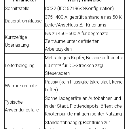
Schnittstelle
CCS2 (IEC 62196-3-Konfiguration)
375–400 A, geprüft anhand eines 50 K
Dauerstromklasse
Leiter/Anschluss-ΔT-Kriteriums
Bis zu 450–500 A für begrenzte
Kurzzeitige
Zeiträume unter definierten
Überlastung
Arbeitszyklen
Mehradriges Kupfer, Beispielaufbau 4 ×
Leiterbelegung
60 mm² für DC-Strecken zzgl.
Steueradern
Passiv (kein Flüssigkeitskreislauf, keine
Wärmekontrolle
Lüfter)
Schnellladegeräte an Autobahnen und
Typische
in der Stadt, Flottendepots, öffentliche
Anwendungsfälle
Knotenpunkte mit gemischter Nutzung
Standortabhängig; Richtlinien zur