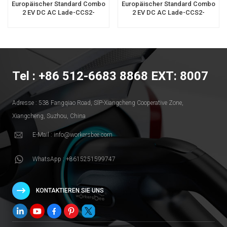
Europäischer Standard Combo
Europäischer Standard Combo
2 EV DC AC Lade-CCS2-
2 EV DC AC Lade-CCS2-
Buchsen Autoseitiger
Buchsen Autoseitiger
Weiblicher EV-Einlass
Weiblicher EV-Einlass
Tel : +86 512-6683 8868 EXT: 8007
Adresse : 538 Fangqiao Road, SlP-Xiangcheng Cooperative Zone,
Xiangcheng, Suzhou, China
E-Mail : info@workersbee.com
WhatsApp : +8615251599747
KONTAKTIEREN SIE UNS