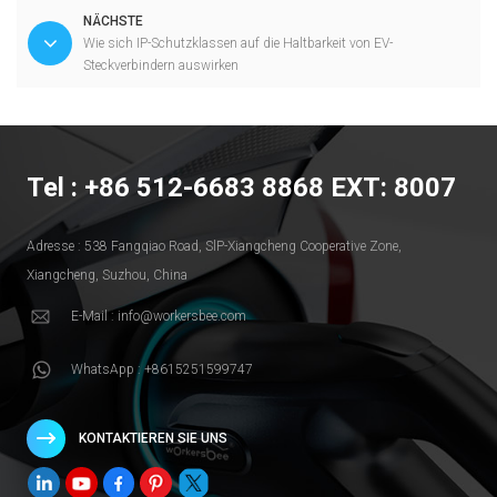
NÄCHSTE
Wie sich IP-Schutzklassen auf die Haltbarkeit von EV-
Steckverbindern auswirken
Tel : +86 512-6683 8868 EXT: 8007
Adresse : 538 Fangqiao Road, SlP-Xiangcheng Cooperative Zone,
Xiangcheng, Suzhou, China
E-Mail : info@workersbee.com
WhatsApp : +8615251599747
KONTAKTIEREN SIE UNS