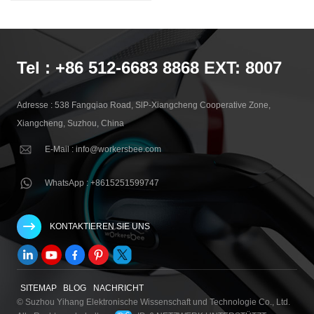
Tel : +86 512-6683 8868 EXT: 8007
Adresse : 538 Fangqiao Road, SlP-Xiangcheng Cooperative Zone,
Xiangcheng, Suzhou, China
E-Mail : info@workersbee.com
WhatsApp : +8615251599747
KONTAKTIEREN SIE UNS
SITEMAP
BLOG
NACHRICHT
© Suzhou Yihang Elektronische Wissenschaft und Technologie Co., Ltd.