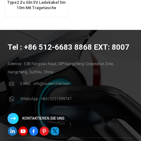
Type2 Zu Gbt EV Ladekabel 5m
10m Mit Tragetasche
Tel : +86 512-6683 8868 EXT: 8007
Adresse : 538 Fangqiao Road, SlP-Xiangcheng Cooperative Zone,
Xiangcheng, Suzhou, China
E-Mail : info@workersbee.com
WhatsApp : +8615251599747
KONTAKTIEREN SIE UNS