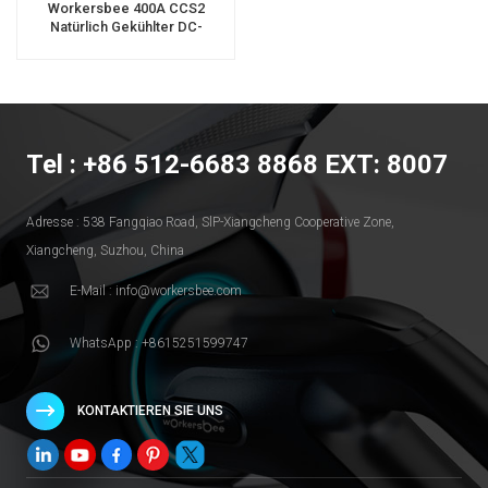
Workersbee 400A CCS2
Natürlich Gekühlter DC-
Anschluss Für Schnellladung
Tel : +86 512-6683 8868 EXT: 8007
Adresse : 538 Fangqiao Road, SlP-Xiangcheng Cooperative Zone,
Xiangcheng, Suzhou, China
E-Mail : info@workersbee.com
WhatsApp : +8615251599747
KONTAKTIEREN SIE UNS