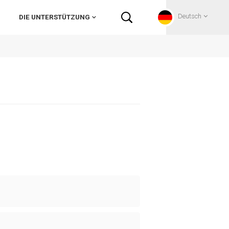
Deutsch
DIE UNTERSTÜTZUNG
English
Français
Deutsch
Русский
Italiano
español
Português