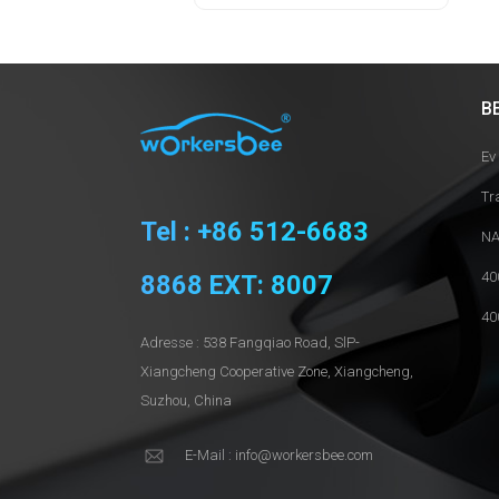
B
Ev
Tr
Tel : +86 512-6683
NA
40
8868 EXT: 8007
40
Adresse : 538 Fangqiao Road, SlP-
Xiangcheng Cooperative Zone, Xiangcheng,
Suzhou, China
E-Mail : info@workersbee.com