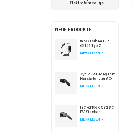
Elektrofahrzeuge
NEUE PRODUKTE
Workersbee IEC
62196 Typ 2
Tragbares EV-
MEHR LESEN
Ladegerät mit
einstellbarem
Strom
Typ 2 EV-Ladegerät
Hersteller von AC-
EV-Steckern nach
MEHR LESEN
europäischem
Standard
IEC 62196 CCS2 DC
EV-Stecker-
Ladegerät für EV-
MEHR LESEN
Ladestation