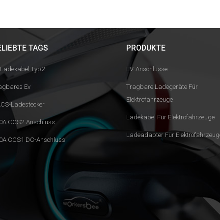
ELIEBTE TAGS
PRODUKTE
 Ladekabel Typ2
EV-Anschlüsse
agbares Ev
Tragbare Ladegeräte Für
Elektrofahrzeuge
CS-Ladestecker
Ladekabel Für Elektrofahrzeuge
0A CCS2-Anschluss
Ladeadapter Für Elektrofahrzeug
0A CCS1 DC-Anschluss