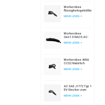
Workersbee
flüssigkeitsgekühlter
CCS2-
MEHR LESEN
Gleichstromstecker
für
Hochleistungsladung
von
Elektrofahrzeugen
Workersbee
Gen1.0 NACS AC-
Ladestecker für
MEHR LESEN
das Laden von
Elektrofahrzeugen
zu Hause und am
Arbeitsplatz
Workersbee 400A
CCS2 Natürlich
gekühlter DC-
MEHR LESEN
Anschluss für
Schnellladung
AC SAE J1772 Typ 1
EV-Stecker zum
Laden von
MEHR LESEN
Elektroautos