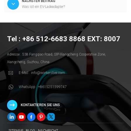
NÄCHSTER BEITRAG
Was ist ein EV-Ladeadapter?
Tel : +86 512-6683 8868 EXT: 8007
Adresse : 538 Fangqiao Road, SlP-Xiangcheng Cooperative Zone,
Xiangcheng, Suzhou, China
E-Mail : info@workersbee.com
WhatsApp : +8615251599747
KONTAKTIEREN SIE UNS
SITEMAP
BLOG
NACHRICHT