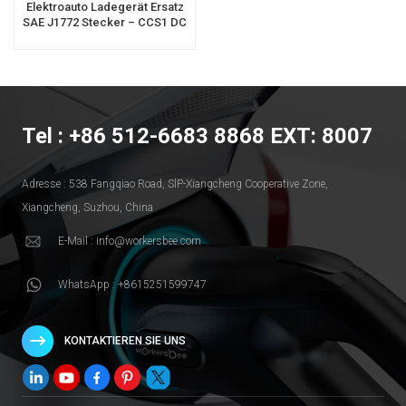
Elektroauto Ladegerät Ersatz
SAE J1772 Stecker – CCS1 DC
EV Stecker
Tel : +86 512-6683 8868 EXT: 8007
Adresse : 538 Fangqiao Road, SlP-Xiangcheng Cooperative Zone,
Xiangcheng, Suzhou, China
E-Mail : info@workersbee.com
WhatsApp : +8615251599747
KONTAKTIEREN SIE UNS