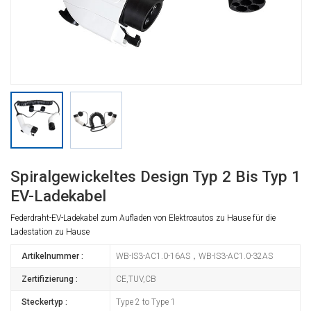
Spiralgewickeltes Design Typ 2 Bis Typ 1
EV-Ladekabel
Federdraht-EV-Ladekabel zum Aufladen von Elektroautos zu Hause für die
Ladestation zu Hause
Artikelnummer :
WB-IS3-AC1.0-16AS，WB-IS3-AC1.0-32AS
Zertifizierung :
CE,TUV,CB
Steckertyp :
Type 2 to Type 1