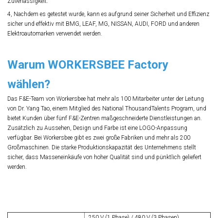
Zuverlässigkeit.
4, Nachdem es getestet wurde, kann es aufgrund seiner Sicherheit und Effizienz
sicher und effektiv mit BMG, LEAF, MG, NISSAN, AUDI, FORD und anderen
Elektroautomarken verwendet werden.
Warum WORKERSBEE Factory
wählen?
Das F&E-Team von Workersbee hat mehr als 100 Mitarbeiter unter der Leitung
von Dr. Yang Tao, einem Mitglied des National ThousandTalents Program, und
bietet Kunden über fünf F&E-Zentren maßgeschneiderte Dienstleistungen an.
Zusätzlich zu Aussehen, Design und Farbe ist eine LOGO-Anpassung
verfügbar. Bei Workersbee gibt es zwei große Fabriken und mehr als 200
Großmaschinen. Die starke Produktionskapazität des Unternehmens stellt
sicher, dass Masseneinkäufe von hoher Qualität sind und pünktlich geliefert
werden.
250 V (1 Phase) / 480 V (3 Phasen)