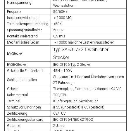
Nennspannung
Wechselstrom
Frequenz
50/60Hz
Isolationswiderstand
＞1000 MΩ
Terminaltemperaturanstieg
<50K
Spannung standhalten
2000V
Kontakt Widerstand
0,5 mΩ
Mechanisches Leben
＞10000 mal ohne Last ein-/ausstecken
Typ SAEJ1772
weiblicher
1
EV-Stecker
Stecker
EVSE-Stecker
IEC 62196 Typ 2 Stecker
Gekoppelte Einführkraft
45N～100N
Sturz aus 1m Höhe und Überfahren von einem
Schlag standhalten
2T Fahrzeug.
Gehege
Thermoplast, Flammschutzklasse UL94 V-0
Kabelmaterial
TPE/TPU
Terminal
Kupferlegierung, Versilberung
Schutz vor Eindringen
IP55 (ungesteckt) IP65 (gesteckt)
Zertifizierung
CE/TÜV
Zertifizierungsstandard
IEC 62196-1/IEC 62196-2
Garantie
2 Jahre