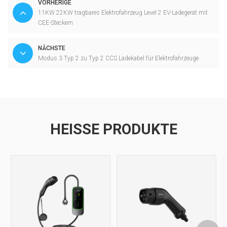
VORHERIGE
11KW 22KW tragbares Elektrofahrzeug Level 2 EV-Ladegerät mit
CEE-Steckern
NÄCHSTE
Modus 3 Typ 2 zu Typ 2 CCS Ladekabel für Elektrofahrzeuge
HEISSE PRODUKTE