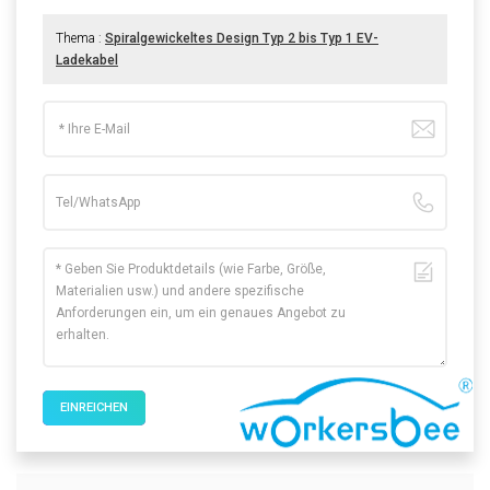
Thema :
Spiralgewickeltes Design Typ 2 bis Typ 1 EV-
Ladekabel
EINREICHEN