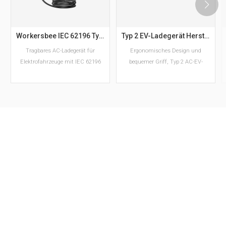
Workersbee IEC 62196 Typ 2 Tragbares EV-Ladegerät mit einstellbarem Strom
Typ 2 EV-Ladegerät Hersteller von AC-EV-Steckern nach europäischem Standard
Tragbares AC-Ladegerät für
Ergonomisches Design und
Elektrofahrzeuge mit IEC 62196
bequemer Griff, Typ 2 AC-EV-
Typ 2-Stecker und einstellbarer
Stecker
Stromstärke. Erhältlich in den
Ausführungen 6–16 A und 10–32
A mit Schuko- oder CEE-Stecker
MEHR LESEN
MEHR LESEN
für europäische
Ladeanwendungen.