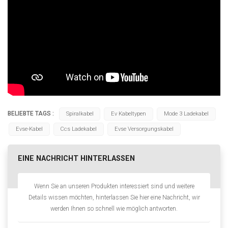
BELIEBTE TAGS :
Spiralkabel
Ev Kabeltypen
Mode 3 Ladekabel
Evse-Kabel
Ccs Ladekabel
Evse Versorgungskabel
EINE NACHRICHT HINTERLASSEN
Wenn Sie an unseren Produkten interessiert sind und weitere
Details wissen möchten, hinterlassen Sie hier eine Nachricht, wir
werden Ihnen so schnell wie möglich antworten.