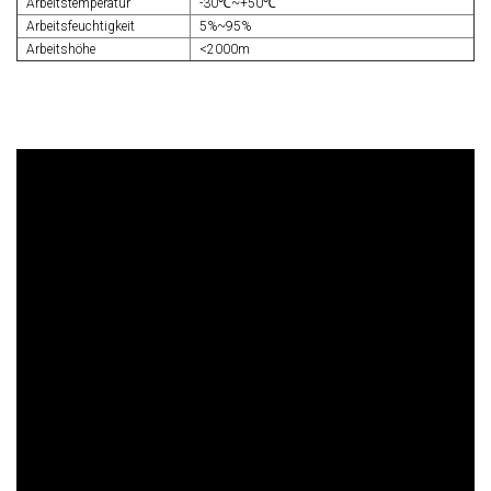
Arbeitstemperatur
-30℃~+50℃
Arbeitsfeuchtigkeit
5%~95%
Arbeitshöhe
<2000m