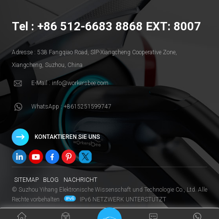
Tel : +86 512-6683 8868 EXT: 8007
Adresse : 538 Fangqiao Road, SlP-Xiangcheng Cooperative Zone,
Xiangcheng, Suzhou, China
E-Mail : info@workersbee.com
WhatsApp : +8615251599747
KONTAKTIEREN SIE UNS
SITEMAP
BLOG
NACHRICHT
© Suzhou Yihang Elektronische Wissenschaft und Technologie Co., Ltd. Alle
Rechte vorbehalten .
IPv6 NETZWERK UNTERSTÜTZT