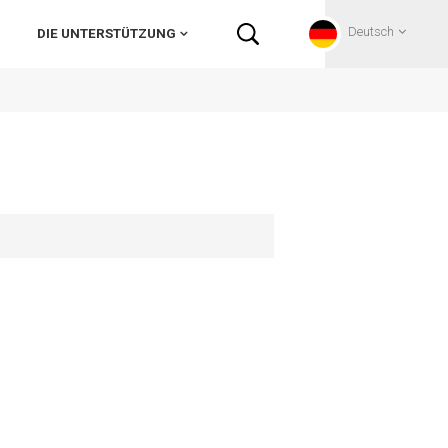
Deutsch
DIE UNTERSTÜTZUNG
English
Français
Deutsch
Русский
Italiano
español
Português