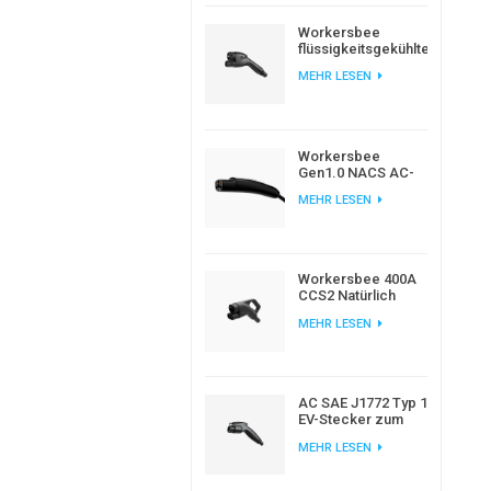
Workersbee
flüssigkeitsgekühlter
CCS2-
MEHR LESEN
Gleichstromstecker
für
Hochleistungsladung
von
Elektrofahrzeugen
Workersbee
Gen1.0 NACS AC-
Ladestecker für
MEHR LESEN
das Laden von
Elektrofahrzeugen
zu Hause und am
Arbeitsplatz
Workersbee 400A
CCS2 Natürlich
gekühlter DC-
MEHR LESEN
Anschluss für
Schnellladung
AC SAE J1772 Typ 1
EV-Stecker zum
Laden von
MEHR LESEN
Elektroautos