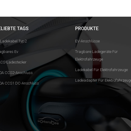
ELIEBTE TAGS
PRODUKTE
 Ladekabel Typ2
EV-Anschlüsse
agbares Ev
Tragbare Ladegeräte Für
Elektrofahrzeuge
CS-Ladestecker
Ladekabel Für Elektrofahrzeuge
0A CCS2-Anschluss
Ladeadapter Für Elektrofahrzeug
0A CCS1 DC-Anschluss