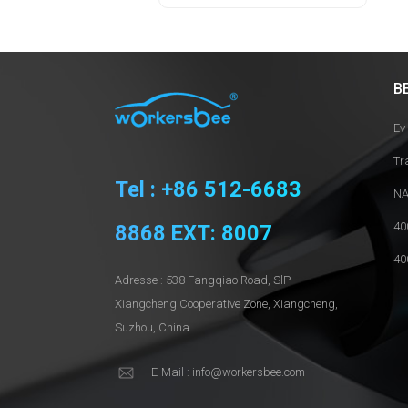
B
Ev
Tr
Tel : +86 512-6683
NA
40
8868 EXT: 8007
40
Adresse : 538 Fangqiao Road, SlP-
Xiangcheng Cooperative Zone, Xiangcheng,
Suzhou, China
E-Mail : info@workersbee.com