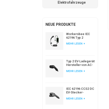
Elektrofahrzeuge
NEUE PRODUKTE
Workersbee IEC
62196 Typ 2
Tragbares EV-
MEHR LESEN
Ladegerät mit
einstellbarem
Strom
Typ 2 EV-Ladegerät
Hersteller von AC-
EV-Steckern nach
MEHR LESEN
europäischem
Standard
IEC 62196 CCS2 DC
EV-Stecker-
Ladegerät für EV-
MEHR LESEN
Ladestation