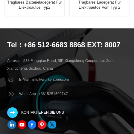
Tragbares Batterieladegerät Für
Tragbares Ladegerät Für
Elektroautos Typ2
Elektroautos Vom Typ 2
Tel : +86 512-6683 8868 EXT: 8007
Adresse : 538 Fangqiao Road, SlP-Xiangcheng Cooperative Zone,
Xiangcheng, Suzhou, China
E-Mail : info@workersbee.com
WhatsApp : +8615251599747
KONTAKTIEREN SIE UNS