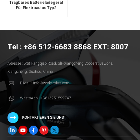
Tragbares Batterieladegerät
Für Elektroautos Typ2
Tel : +86 512-6683 8868 EXT: 8007
Adresse : 538 Fangqiao Road, SlP-Xiangcheng Cooperative Zone,
Xiangcheng, Suzhou, China
E-Mail : info@workersbee.com
WhatsApp : +8615251599747
KONTAKTIEREN SIE UNS