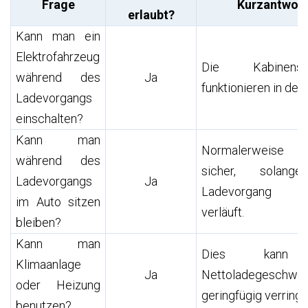
Frage
Kurzantwort
erlaubt?
Kann man ein
Elektrofahrzeug
Die Kabinensy
während des
Ja
funktionieren in der 
Ladevorgangs
einschalten?
Kann man
Normalerweise i
während des
sicher, solang
Ladevorgangs
Ja
Ladevorgang n
im Auto sitzen
verläuft.
bleiben?
Kann man
Dies kann
Klimaanlage
Ja
Nettoladegeschwind
oder Heizung
geringfügig verringe
benutzen?