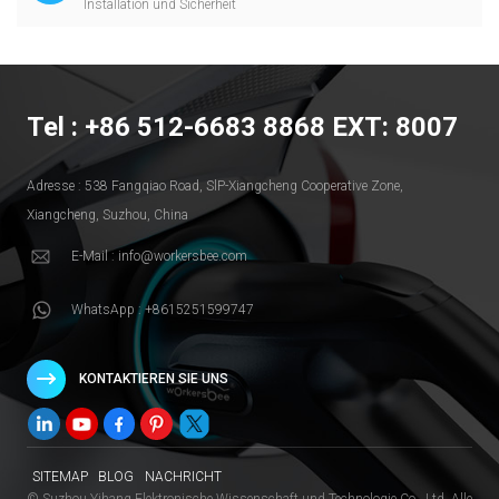
Installation und Sicherheit
Tel : +86 512-6683 8868 EXT: 8007
Adresse : 538 Fangqiao Road, SlP-Xiangcheng Cooperative Zone,
Xiangcheng, Suzhou, China
E-Mail : info@workersbee.com
WhatsApp : +8615251599747
KONTAKTIEREN SIE UNS
SITEMAP
BLOG
NACHRICHT