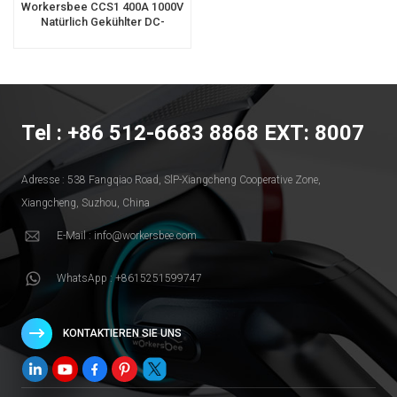
Workersbee CCS1 400A 1000V
Natürlich Gekühlter DC-
Ladeanschluss
Tel : +86 512-6683 8868 EXT: 8007
Adresse : 538 Fangqiao Road, SlP-Xiangcheng Cooperative Zone,
Xiangcheng, Suzhou, China
E-Mail : info@workersbee.com
WhatsApp : +8615251599747
KONTAKTIEREN SIE UNS