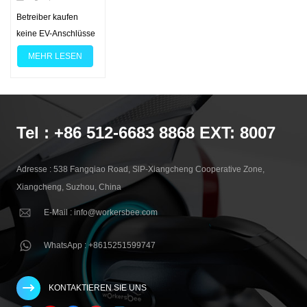
Welche
Betreiber kaufen keine EV-Anschlüsse – sie kaufen Betriebszeit. Die richtigen Optionen reduzieren die Anzahl der LKW-Fahrten, halten Handschuhe auch bei Regen einsatzbereit und überstehen Hochdruckreinigungstage ohne Stolperfallen. Dieser Leitfaden zeigt, welche Spezifikationen Sie wählen sollten und wo sich eine individuelle Anpassung der Beleuchtung auszahlt. Was kann eigentlich angepasst werden1. Die meisten Projekte optimieren drei Ebenen.• Stationsseitige Schnittstelle und Einlass: Geometrie, Dichtungsstapel, Verriegelungskonzept, Temperaturmessung, HVIL-Routing• Griff und Kabelbaugruppe: Leitergröße, Mantelmischung, Zugentlastungssteifigkeit, Griffstruktur, Farbe, Markenzeichen• Zubehör und Diagnose: passende Holster und Kappen, Belüftungsöffnungen und Dichtungen, Codierschlüssel, End-of-Line-Prüfungen, einfache Telemetrie-Hooks für Temperatur- oder Verriegelungsereignisse 2. Elektrische und thermische Optionen• Stromklasse und Leiter: Passen Sie den Querschnitt an Ihr Wohnprofil und das Klima an. Ein dickerer Leiter verringert den Temperaturanstieg und reduziert die Leistungsminderung an heißen Tagen, allerdings auf Kosten von Mehrgewicht.• Temperaturmessung: Kontaktsensoren an den DC-Pins ermöglichen eine sanfte Leistungsreduzierung anstelle von Fehlauslösungen. Stellen Sie sicher, dass die Schwellenwerte in der Firmware einstellbar und in Ihren O&M-Tools sichtbar sind.• HVIL-Verriegelung: Eine zuverlässige Schleife, die sich bei teilweisem Einstecken oder unsachgemäßer Trennung öffnet, schützt Kontakte und koordiniert eine sichere Abschaltung. 3. Mechanik und Ergonomie• Griff und Gehäuse: An Standorten, an denen Flottenfahrer mit Handschuhen bedient werden, ist mehr Platz für die Finger, rutschfeste Oberflächen und Verriegelungen erforderlich, die für die Betätigung mit Handschuhen ausgelegt sind.• Kabelausgang und Zugentlastung: Passen Sie die Ausgangsrichtung an die Anordnung des Sockels und den Verkehrsfluss an. Passen Sie die Steifigkeit der Zugentlastung an, damit die Ummantelung nicht reißt und die Leiter nach Stürzen und Verdrehungen nicht ermüden.• Verriegelung und Manipulationsschutz: Wählen Sie eine elektronische Verriegelung auf der Fahrzeug- oder Stationsseite, verstärkte Riegelnasen und manipulationssichere Verschlüsse. Überprüfen Sie die Riegelkraft mit echten Benutzern und verwitterten Teilen. 4. Umwelt und Versiegelung• Schutz im gesteckten und ungesteckten Zustand: Erwarten Sie eine höhere Schutzklasse im gesteckten Zustand und eine niedrigere im ungesteckten Zustand. Wenn die Griffe im Freien liegen, verwenden Sie passende Holster und Kappen, damit Schmutz und Wasser draußen bleiben.• Sprühen versus Eintauchen: Strahl- und Sprühtests simulieren Spritzwasser und Abspritzen auf der Straße; Eintauchen stellt eine Überflutung dar. Das Bestehen des einen Tests garantiert nicht das Bestehen des anderen. Geben Sie beide Tests entsprechend den Standortrisiken an.• K-klassifizierter Spritzschutz: Behandeln Sie den K-Schutz als Zusatz zu Ihren verbundenen und nicht verbundenen IP-Zielen für Waschanlagen, Busdepots und Küstenkorridore. 5. Standards und multiregionale PlanungÖffentliche Netzwerke bedienen selten einen einzigen Standard. Ein praktischer Ansatz besteht darin, Sockel zu standardisieren und Steckersätze je nach Markt zu variieren. Planen Sie für Typ 1 oder Typ 2 auf AC, CCS1 oder CCS2 auf DC, GB/T auf dem chinesischen Festland und ein klarer Migrationspfad für NACS in Nordamerika, ohne bestehende Buchten zu blockieren.Regionale Unterschiede, die die Auswahl der Anschlüsse beeinflussen Tabelle – Prioritäten für Betreiber und Serviceteams nach RegionenRegionGemeinsame StandardsKlima und ExpositionPrioritäten des BetreibersSpezifikationsfokusWie wir helfen könnenNordamerikaCCS1 heute mit NACS-Ramping; Typ 1 AC weiterhin vorhandenHitze-/Kälteschwankungen, Streusalzsprühnebel, HochdruckreinigungBetriebszeit während des Übergangs von CCS1 zu NACS, handschuhfreundliche Handhabung, VandalismusschutzGrößere Riegel und tiefere Griffe, Schutz im gesteckten/ungesteckten Zustand plus K-bewerteter Spritzschutz, Temperaturmessung pro Kontakt mit einstellbaren Schwellenwerten, vor Ort austauschbare Riegel- und DichtungssätzeNACS-Konfigurationen nach Projekt; passende Holster und Kappen; Service-Kits, um die MTTR in Minuten zu haltenEuropaCCS2 und Typ 2 mit dreiphasigem WechselstromHäufiger Regen, Küstenkorrosion, mehrsprachige BeschriftungHohe Zyklenlebensdauer für öffentliche Wechselstromkabel, einfaches Verstauen, schneller Austausch von VerschleißteilenStrukturierte Griffe für den Einsatz im Nassbereich, abgewinkelte Kabelausgänge für Sockel, korrosionsbeständige Materialien, standardisierte Service-KitsCCS2- und Typ-2-Griffe; natürlich gekühlte Hochstrom-CCS2-Option zur Reduzierung der ServicekomplexitätNaher Osten und AfrikaCCS2 wächst; gemischter ACHohe Hitze, starke UV-Strahlung, Eindringen von Staub/Sand, regelmäßiges AbwaschenLeistungsreduzierung bei hohen Umgebungstemperaturen, Staubschutz, UV-stabile UmmantelungenGrößere Leiter für heiße Tage, kombinierter IP- und K-Spritzschutz, steifere Zugentlastung, dunkle UV-stabile UmmantelungenCCS2-Griffe mit sonnen- und hitzebeständigen Mantelmischungen; passende Holster und KappenAsien-PazifikChina nutzt GB/T; ANZ/SEA tendieren zu CCS2 und Typ 2; das alte CHAdeMO ist stellenweise noch zu sehenMonsunregen, Feuchtigkeit, Küstensalz, DepotreinigungMultistandard-Flotten, Korrosionsschutz, Betriebsbereitschaft im DepotKlare Vorgaben für Sprühen statt Eintauchen, K-Sprühschutz für Abwaschen, korrosionsbeständige Befestigungselemente, einheitliche Ersatzteilsätze für alle VariantenTyp 2- und CCS2-Portfolio mit projektbezogenen Varianten, die auf lokale Standards abgestimmt sind Zuverlässigkeit und Wartbarkeit• Lebensdauer und Korrosion: Bevorzugen Sie hohe Steckzyklen und Materialien, die beständig gegen Reinigungsmittel und Salznebel sind.• Vor Ort austauschbare Teile: Priorisieren Sie Riegelsätze, Frontdichtungen, Manschetten und Kappen, die in wenigen Minuten ausgetauscht werden können. Geben Sie Drehmomentwerte und Werkzeuglisten in der Service-SOP an.• Telemetrie zur Prävention: Streamen Sie Sensordaten und verriegeln Sie Ereigniszähler an Ihre Betriebs- und Wartungsabteilung, um fehlerhafte Teile zu erkennen, bevor sie die Site beschädigen.Hinweis für Depots, die keine Flüssigkeitskühlung verwenden: Eine natürlich gekühlte Hochstrom-CCS2-Option kann den Routinebetrieb vereinfachen und gleichzeitig die robuste Leistung aufrechterhalten. Workersbee kann diese Konfiguration projektbezogen zusammen mit passenden Holstern, Kappen und Feldkits liefern. Bedienerorientierte Anpassungsmöglichkeiten und AuswirkungenOptionDie Wahl, die Sie treffenMetrik verbessertPraxishinweisLeitergrößeSteigen Sie von der Basisanzeige nach obenBetriebszeit und SitzungsabschlussGeringerer Temperaturanstieg und weniger Leistungsminderung; zusätzliches Gewicht zu bewältigenTemperaturmessungKontaktlose Sensoren mit einstellbaren GrenzwertenSicherheit und vorausschauende WartungBenötigt Firmware-Hooks und O&M-SichtbarkeitGriff- und RiegelgeometrieGrößerer Riegel, handschuhfreundliche GriffstrukturBenutzererfahrung; weniger FehlbedienungenValidieren Sie unter nassen und kalten Bedingungen mit echten BenutzernZugentlastung und AusgangSteiferer Stiefel und abgewinkelter AusgangKabellebensdauer; schnellerer ServiceReduziert Mantelrisse und LeiterermüdungDichtungssatzGesteckt/ungesteckt IP plus K-klassifizierter SpritzschutzBetriebszeit beim Sprühen und AbwaschenKombinieren Sie es mit passenden Holstern und Kappen für die Aufbewahrung im FreienManipulationsschutzVerstärkte Nase; sichere VerschlüsseVandalismusschutz; geringere GesamtbetriebskostenNützlich für unbeaufsichtigte AutobahnstandorteVor Ort austauschbare KitsRiegel-, Dichtungs- und KappensätzeMTTR gemessen in MinutenVorverpackung nach Steckverbinderfamilie mit einer Drehmomentkarte RFQ-Checkliste für CPOs und Dienstleister• Zielstandards und -regionen, einschließlich aller NACS-Migrationspläne in Nordamerika• Aktuelles Profil und typischer Umgebungsbereich Ihrer Standorte• Kabelparameter – Gesamtlänge, Mantelzusammensetzung, zulässiger Mindestbiegeradius• Temperaturmessstellen, Schwellenwerteinstellungen und Zugriff auf O&M-Daten• Versiegelungsziele für gepaarte und unpaarige Zustände, Sprühen und Eintauchen sowie alle K-Level-Anforderungen• Griffergonomie für Handschuhgebrauch, Verriegelungskraftbereich und Texturpräferenz• Erwartungen an den Außendienst – austauschbare Teile, erforderliche Werkzeuge, Drehmomentziele, pro Austausch eingeplante Minuten• Validierungsmatrix – Zyklen, Salznebel, thermische Zyklen, Vibration und Waschbelastung• Compliance und Dokumentation – Serialisierung, wo hilfreich, langlebige Etiketten und Sprachpakete• Ersatzteilprogramm – Kit-Inhalt pro Standortanzahl, Vorlaufzeiten und Änderungsbenachrichtigungsfenster Häufig gestellte Fragen1. Wie sollten wir den Übergang von CCS1 zu NACS (SAE J3400) auf bestehenden Standorten planen?？Behandeln Sie es als schrittweises Programm: Überprüfen Sie jeden Standort (Schächte, Kabelsätze, Firmware/OCPP), bestätigen Sie den Back-End-Support und planen Sie den Steckerwechsel Schacht für Schacht, um Ausfallzeiten des gesamten Standorts zu vermeiden. Sorgen Sie während der Überlappungsphase für klare Beschilderung und Fahrerkommunikation. Wo sinnvoll, betreiben Sie vorübergehend gemischte Schachtanlagen und standardisieren Sie Ersatzkits für beide Standards. 2. Welche Teile an Steckern und Kabeln sind typischerweise vor Ort austauschbar??Die meisten Teams tauschen die Riegelbaugruppe, die Frontdichtungen, die Zugentlastungsmanschette und das Holster bzw. die Kappe anstelle des gesamten Kabelsatzes aus. Fügen Sie Drehmomentwerte und Werkzeuglisten in die SOP ein, damit ein Techniker in wenigen Minuten fertig ist. Workersbee bietet Riegel-, Dichtungs- und Manschettensätze mit Schritt-für-Schritt-Anleitungen für seine Grifffamilien an. 3. Welchen Schutzgrad
Spezifikationen
für EV-
MEHR LESEN
Anschlüsse
sollten Betreiber
im Jahr 2025
wählen?
Tel : +86 512-6683 8868 EXT: 8007
Adresse : 538 Fangqiao Road, SlP-Xiangcheng Cooperative Zone,
Xiangcheng, Suzhou, China
E-Mail : info@workersbee.com
WhatsApp : +8615251599747
KONTAKTIEREN SIE UNS