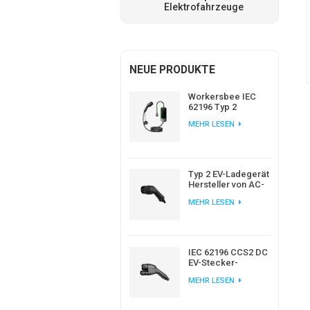
Elektrofahrzeuge
NEUE PRODUKTE
Workersbee IEC
62196 Typ 2
Tragbares EV-
MEHR LESEN
Ladegerät mit
einstellbarem
Strom
Typ 2 EV-Ladegerät
Hersteller von AC-
EV-Steckern nach
MEHR LESEN
europäischem
Standard
IEC 62196 CCS2 DC
EV-Stecker-
Ladegerät für EV-
MEHR LESEN
Ladestation