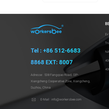
B
Ev
Tr
Tel : +86 512-6683
NA
40
8868 EXT: 8007
40
Adresse : 538 Fangqiao Road, SlP-
Xiangcheng Cooperative Zone, Xiangcheng,
Suzhou, China
E-Mail : info@workersbee.com