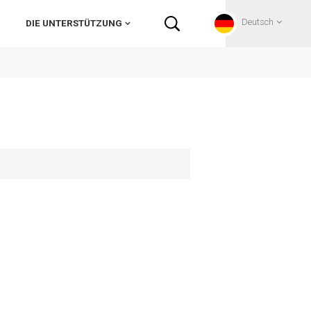
Deutsch
DIE UNTERSTÜTZUNG
English
Français
Deutsch
Русский
Italiano
español
Português