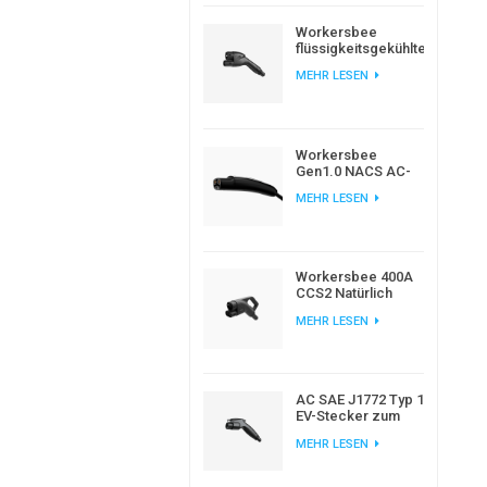
Workersbee
flüssigkeitsgekühlter
CCS2-
MEHR LESEN
Gleichstromstecker
für
Hochleistungsladung
von
Elektrofahrzeugen
Workersbee
Gen1.0 NACS AC-
Ladestecker für
MEHR LESEN
das Laden von
Elektrofahrzeugen
zu Hause und am
Arbeitsplatz
Workersbee 400A
CCS2 Natürlich
gekühlter DC-
MEHR LESEN
Anschluss für
Schnellladung
AC SAE J1772 Typ 1
EV-Stecker zum
Laden von
MEHR LESEN
Elektroautos