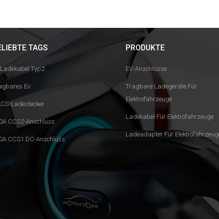
ELIEBTE TAGS
PRODUKTE
 Ladekabel Typ2
EV-Anschlüsse
agbares Ev
Tragbare Ladegeräte Für
Elektrofahrzeuge
CS-Ladestecker
Ladekabel Für Elektrofahrzeuge
0A CCS2-Anschluss
Ladeadapter Für Elektrofahrzeug
0A CCS1 DC-Anschluss