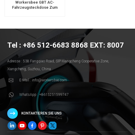
Workersbee GBT AC-
Fahrzeugsteckdose Zum
Laden
Tel : +86 512-6683 8868 EXT: 8007
Adresse : 538 Fangqiao Road, SlP-Xiangcheng Cooperative Zone,
Xiangcheng, Suzhou, China
E-Mail : info@workersbee.com
WhatsApp : +8615251599747
KONTAKTIEREN SIE UNS