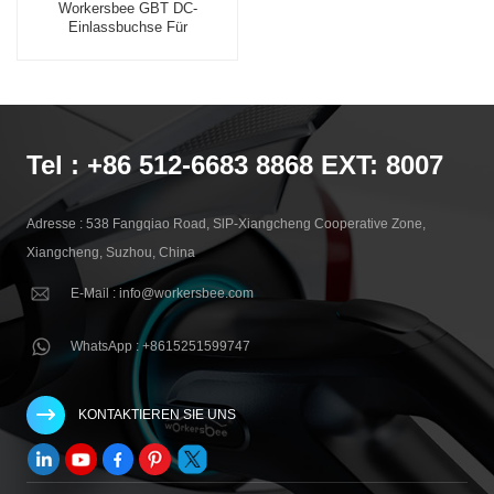
Workersbee GBT DC-
Einlassbuchse Für
Fahrzeugseitiges DC-Laden
Tel : +86 512-6683 8868 EXT: 8007
Adresse : 538 Fangqiao Road, SlP-Xiangcheng Cooperative Zone,
Xiangcheng, Suzhou, China
E-Mail : info@workersbee.com
WhatsApp : +8615251599747
KONTAKTIEREN SIE UNS