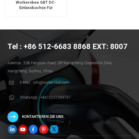
Workersbee GBT DC-
Einlassbuchse Für
Fahrzeugseitiges DC-Laden
Tel : +86 512-6683 8868 EXT: 8007
Adresse : 538 Fangqiao Road, SlP-Xiangcheng Cooperative Zone,
Xiangcheng, Suzhou, China
E-Mail : info@workersbee.com
WhatsApp : +8615251599747
KONTAKTIEREN SIE UNS