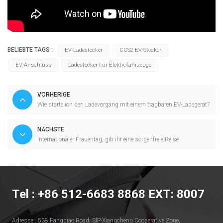
BELIEBTE TAGS :
EV-Ladestecker
CCS2 EV-Stecker
EV-Anschluss
Ladestecker Für Elektrofahrzeuge
VORHERIGE
Wie starte ich den Ladevorgang mit einem tragbaren EV-Ladegerät?
NÄCHSTE
Internationaler Frauentag, gib ihr eine sorgenfreie Reise
Tel : +86 512-6683 8868 EXT: 8007
Adresse : 538 Fangqiao Road, SlP-Xiangcheng Cooperative Zone,