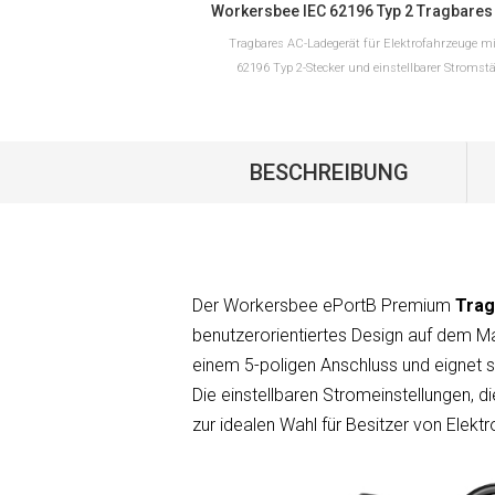
Tragbares AC-Ladegerät für Elektrofahrzeuge mi
62196 Typ 2-Stecker und einstellbarer Stromstä
Erhältlich in den Ausführungen 6–16 A und 10–3
Schuko- oder CEE-Stecker für europäische
Ladeanwendungen.
BESCHREIBUNG
MEHR LESEN
Der Workersbee ePortB Premium
Trag
benutzerorientiertes Design auf dem Ma
einem 5-poligen Anschluss und eignet s
Die einstellbaren Stromeinstellungen,
zur idealen Wahl für Besitzer von Elektr