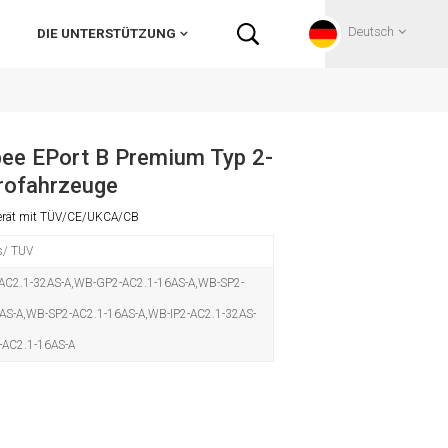
Deutsch
DIE UNTERSTÜTZUNG
English
ee EPort B Premium Typ 2-
trofahrzeuge
Français
gerät mit TÜV/CE/UKCA/CB
Deutsch
s/ TUV
Русский
C2.1-32AS-A,WB-GP2-AC2.1-16AS-A,WB-SP2-
AS-A,WB-SP2-AC2.1-16AS-A,WB-IP2-AC2.1-32AS-
Italiano
-AC2.1-16AS-A
español
Português