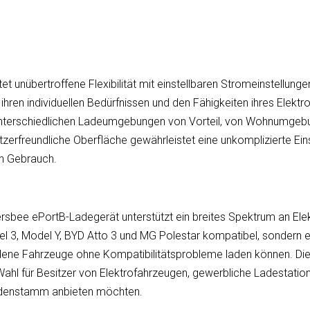
 unübertroffene Flexibilität mit einstellbaren Stromeinstellung
hren individuellen Bedürfnissen und den Fähigkeiten ihres Elekt
unterschiedlichen Ladeumgebungen von Vorteil, von Wohnumgebu
erfreundliche Oberfläche gewährleistet eine unkomplizierte Ein
en Gebrauch.
rsbee ePortB-Ladegerät unterstützt ein breites Spektrum an Elekt
 3, Model Y, BYD Atto 3 und MG Polestar kompatibel, sondern ei
dene Fahrzeuge ohne Kompatibilitätsprobleme laden können. Die
hl für Besitzer von Elektrofahrzeugen, gewerbliche Ladestatio
undenstamm anbieten möchten.