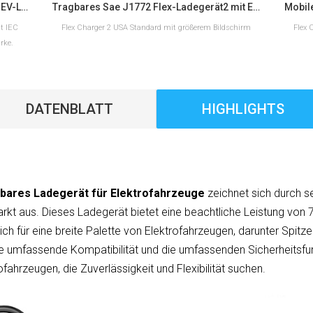
Workersbee IEC 62196 Typ 2 Tragbares EV-Ladegerät mit einstellbarem Strom
Tragbares Sae J1772 Flex-Ladegerät2 mit ETL-Zertifizierung für den Heimgebrauch
t IEC
Flex Charger 2 USA Standard mit größerem Bildschirm
Flex 
rke.
2 A mit
DATENBLATT
HIGHLIGHTS
MEHR LESEN
bares Ladegerät für Elektrofahrzeuge
zeichnet sich durch s
rkt aus. Dieses Ladegerät bietet eine beachtliche Leistung von 
ich für eine breite Palette von Elektrofahrzeugen, darunter Spit
 die umfassende Kompatibilität und die umfassenden Sicherheits
ofahrzeugen, die Zuverlässigkeit und Flexibilität suchen.