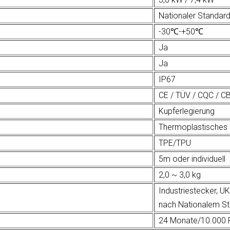
Nationaler Standar
-30℃-+50℃
Ja
Ja
IP67
CE / TÜV / CQC / C
Kupferlegierung
Thermoplastisches 
TPE/TPU
5m oder individuell
2,0 ~ 3,0 kg
Industriestecker, 
nach Nationalem S
24 Monate/10.000 