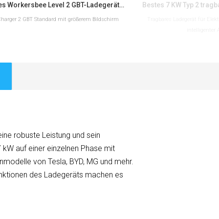
Mobiles Workersbee Level 2 GBT-Ladegerät für Elektrofahrzeuge für den Einsatz am Straßenrand
Charger 2 GBT Standard mit größerem Bildschirm
Tragbares Ladegerät für Elek
intelligenter
MEHR LESEN
MEHR L
eine robuste Leistung und sein
7 kW auf einer einzelnen Phase mit
zenmodelle von Tesla, BYD, MG und mehr.
funktionen des Ladegeräts machen es