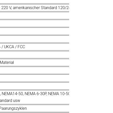
d 220 V, amerikanischer Standard 120/240 V, europäischer Stan
B / UKCA / FCC
Material
UK, NEMA14-50, NEMA 6-30P, NEMA 10-50P Schuko, CEE, dreipolig
tandard usw
Paarungszyklen