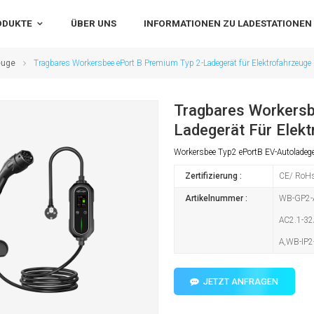
ODUKTE
ÜBER UNS
INFORMATIONEN ZU LADESTATIONEN
euge
Tragbares Workersbee ePort B Premium Typ 2-Ladegerät für Elektrofahrzeuge
Tragbares Workersb
Ladegerät Für Elek
Workersbee Typ2 ePortB EV-Autolade
Zertifizierung :
CE/ RoH
Artikelnummer :
WB-GP2-A
AC2.1-32
A,WB-IP2
JETZT ANFRAGEN