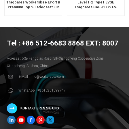
Tragbares Workersbee EPort B
Level 1-2 Type1 EVSE
Premium Typ 2-Ladegerät Für
Tragbares SAE J1772 EV-
Elektrofahrzeuge
Ladegerät Mit
Verlängerungsladekabel
Tel : +86 512-6683 8868 EXT: 8007
Adresse : 538 Fangqiao Road, SlP-Xiangcheng Cooperative Zone,
Xiangcheng, Suzhou, China
E-Mail : info@workersbee.com
WhatsApp : +8615251599747
KONTAKTIEREN SIE UNS