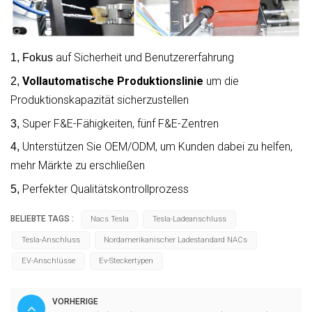
auf Sicherheit und Benutzererfahrung
1,
Fokus
Vollautomatische Produktionslinie
um die
2,
Produktionskapazität sicherzustellen
Super F&E-Fähigkeiten, fünf F&E-Zentren
3,
Unterstützen Sie OEM/ODM, um Kunden dabei zu helfen,
4,
mehr Märkte zu erschließen
Perfekter Qualitätskontrollprozess
5,
BELIEBTE TAGS :
Nacs Tesla
Tesla-Ladeanschluss
Tesla-Anschluss
Nordamerikanischer Ladestandard NACs
EV-Anschlüsse
Ev-Steckertypen
VORHERIGE