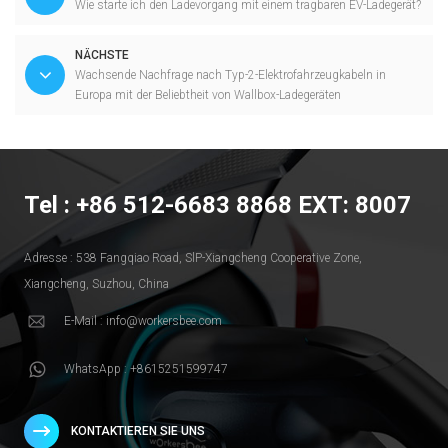
Wie starte ich den Ladevorgang mit einem tragbaren EV-Ladegerät?
NÄCHSTE
Wachsende Nachfrage nach Typ-2-Elektrofahrzeugkabeln in
Europa mit der Beliebtheit von Wallbox-Ladegeräten
Tel : +86 512-6683 8868 EXT: 8007
Adresse : 538 Fangqiao Road, SlP-Xiangcheng Cooperative Zone,
Xiangcheng, Suzhou, China
E-Mail : info@workersbee.com
WhatsApp : +8615251599747
KONTAKTIEREN SIE UNS