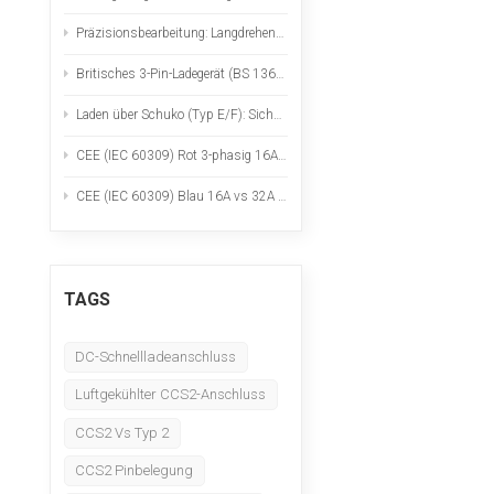
Nederlands
Präzisionsbearbeitung: Langdrehen, CNC-Fräsen, Werkstoffprüfung und -analyse
عربي
Britisches 3-Pin-Ladegerät (BS 1363): Eine praktische Sicherheitscheckliste für tragbare Ladegeräte für Elektrofahrzeuge
Laden über Schuko (Typ E/F): Sichere Verwendung für tragbare Ladegeräte für Elektrofahrzeuge
Tiếng Việt
CEE (IEC 60309) Rot 3-phasig 16A vs 32A für tragbares Laden von Elektrofahrzeugen
한국어
CEE (IEC 60309) Blau 16A vs 32A für tragbares Laden von Elektrofahrzeugen
Türk
TAGS
DC-Schnellladeanschluss
Luftgekühlter CCS2-Anschluss
CCS2 Vs Typ 2
CCS2 Pinbelegung