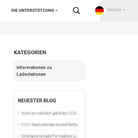
Deutsch
DIE UNTERSTÜTZUNG
English
KATEGORIEN
Français
Informationen zu
Deutsch
Ladestationen
Русский
NEUESTER BLOG
Italiano
Wann ein natürlich gekühlter CCS1-Anschluss die richtige Wahl ist
español
CCS1-Steckverbinder-Auswahlleitfaden für nordamerikanische DC-Schnellladeprojekte
Português
Verlängerungskabel für tragbare Ladestationen für Elektrofahrzeuge: Sicherheitscheckliste und Hitzetest