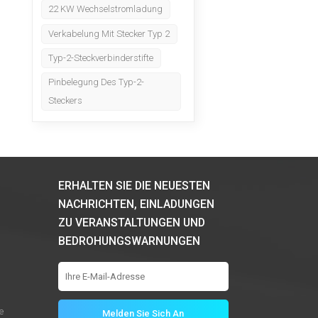
22 KW Wechselstromladung
Verkabelung Mit Stecker Typ 2
Typ-2-Steckverbinderstifte
Pinbelegung Des Typ-2-
Steckers
ERHALTEN SIE DIE NEUESTEN
NACHRICHTEN, EINLADUNGEN
ZU VERANSTALTUNGEN UND
BEDROHUNGSWARNUNGEN
e