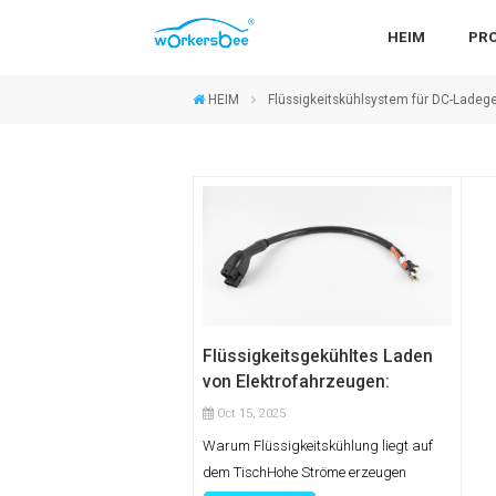
HEIM
PR
HEIM
Flüssigkeitskühlsystem für DC-Ladeg
Flüssigkeitsgekühltes Laden
von Elektrofahrzeugen:
Wasser oder Öl?
Oct 15, 2025
Warum Flüssigkeitskühlung liegt auf
dem TischHohe Ströme erzeugen