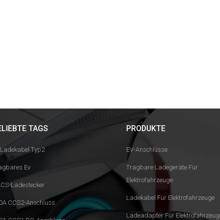
ELIEBTE TAGS
PRODUKTE
 Ladekabel Typ2
EV-Anschlüsse
agbares Ev
Tragbare Ladegeräte Für
Elektrofahrzeuge
CS-Ladestecker
Ladekabel Für Elektrofahrzeuge
0A CCS2-Anschluss
Ladeadapter Für Elektrofahrzeug