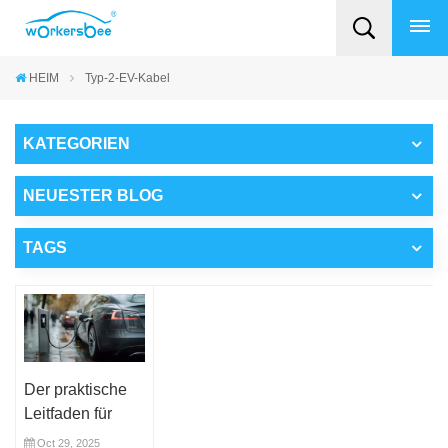
HEIM
Typ-2-EV-Kabel
KATEGORIEN
NEUESTER BLOG
TAGS
Der praktische
Leitfaden für
Typ-2-Ladekabel
Oct 29, 2025