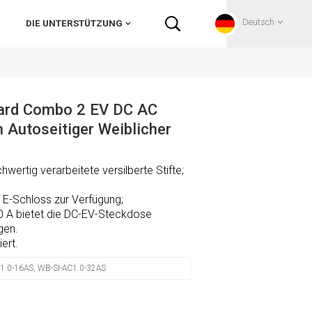
Deutsch
DIE UNTERSTÜTZUNG
English
dard Combo 2 EV DC AC
Autoseitiger Weiblicher
Français
Deutsch
hwertig verarbeitete versilberte Stifte;
;
Русский
n E-Schloss zur Verfügung;
0 A bietet die DC-EV-Steckdose
gen.
Italiano
iert.
español
1.0-16AS, WB-SI-AC1.0-32AS
Português