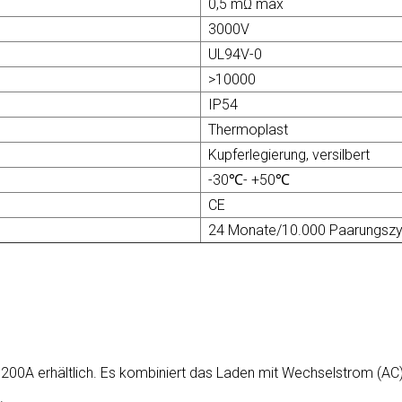
0,5 mΩ max
3000V
UL94V-0
>10000
IP54
Thermoplast
Kupferlegierung, versilbert
-30℃- +50℃
CE
24 Monate/10.000 Paarungszy
00A erhältlich. Es kombiniert das Laden mit Wechselstrom (AC)
.