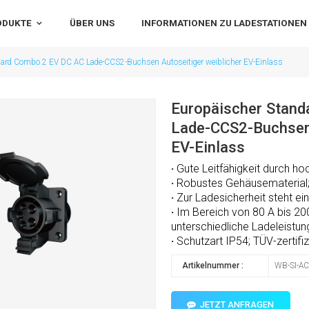
ODUKTE
ÜBER UNS
INFORMATIONEN ZU LADESTATIONEN
dard Combo 2 EV DC AC Lade-CCS2-Buchsen Autoseitiger weiblicher EV-Einlass
Europäischer Stan
Lade-CCS2-Buchsen 
EV-Einlass
·
Gute Leitfähigkeit durch hoc
·
Robustes Gehäusematerial
·
Zur Ladesicherheit steht ei
·
Im Bereich von 80 A bis 20
unterschiedliche Ladeleistun
·
Schutzart IP54;
TÜV-zertifiz
Artikelnummer :
WB-SI-AC
JETZT ANFRAGEN