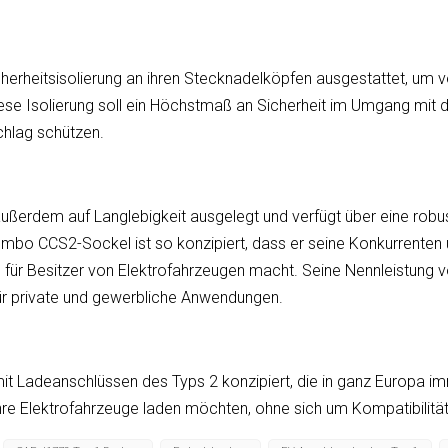
erheitsisolierung an ihren Stecknadelköpfen ausgestattet, um v
ese Isolierung soll ein Höchstmaß an Sicherheit im Umgang mit
hlag schützen.
außerdem auf Langlebigkeit ausgelegt und verfügt über eine robus
ombo CCS2-Sockel ist so konzipiert, dass er seine Konkurrenten 
n für Besitzer von Elektrofahrzeugen macht. Seine Nennleistung v
ür private und gewerbliche Anwendungen.
it Ladeanschlüssen des Typs 2 konzipiert, die in ganz Europa i
ie ihre Elektrofahrzeuge laden möchten, ohne sich um Kompatibil