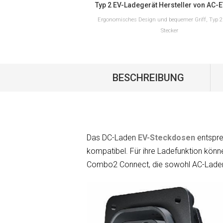
Ergonomisches Design und bequemer Griff, Typ 2
Stecker
BESCHREIBUNG
MEHR LESEN
Das DC-Laden
EV-Steckdosen
entspre
kompatibel. Für ihre Ladefunktion könn
Combo2 Connect, die sowohl AC-Laden