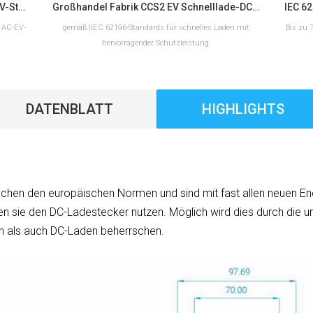
Typ 2 EV-Ladegerät Hersteller von AC-EV-Steckern nach europäischem Standard
Großhandel Fabrik CCS2 EV Schnelllade-DC-Ladeanschluss
 AC-EV-
gemäß IIEC 62196-Standards für schnelles Laden mit
Bis zu 
hervorragender Schutzleistung.
DATENBLATT
HIGHLIGHTS
MEHR LESEN
chen den europäischen Normen und sind mit fast allen neuen E
en sie den DC-Ladestecker nutzen. Möglich wird dies durch die 
 als auch DC-Laden beherrschen.