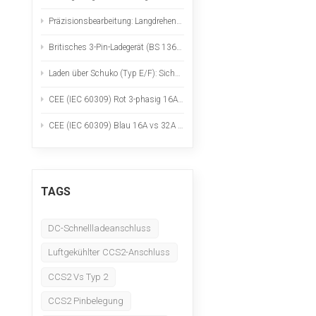
Nederlands
Präzisionsbearbeitung: Langdrehen, CNC-Fräsen, Werkstoffprüfung und -analyse
عربي
Britisches 3-Pin-Ladegerät (BS 1363): Eine praktische Sicherheitscheckliste für tragbare Ladegeräte für Elektrofahrzeuge
Laden über Schuko (Typ E/F): Sichere Verwendung für tragbare Ladegeräte für Elektrofahrzeuge
Tiếng Việt
CEE (IEC 60309) Rot 3-phasig 16A vs 32A für tragbares Laden von Elektrofahrzeugen
한국어
CEE (IEC 60309) Blau 16A vs 32A für tragbares Laden von Elektrofahrzeugen
Türk
TAGS
DC-Schnellladeanschluss
Luftgekühlter CCS2-Anschluss
CCS2 Vs Typ 2
CCS2 Pinbelegung