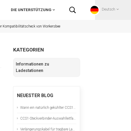
Deutsch
DIE UNTERSTÜTZUNG
her Kompatibilitätscheck von Workersbee
English
KATEGORIEN
Français
Informationen zu
Deutsch
Ladestationen
Русский
NEUESTER BLOG
Italiano
Wann ein natürlich gekühlter CCS1-Anschluss die richtige Wahl ist
español
n
CCS1-Steckverbinder-Auswahlleitfaden für nordamerikanische DC-Schnellladeprojekte
Português
Verlängerungskabel für tragbare Ladestationen für Elektrofahrzeuge: Sicherheitscheckliste und Hitzetest